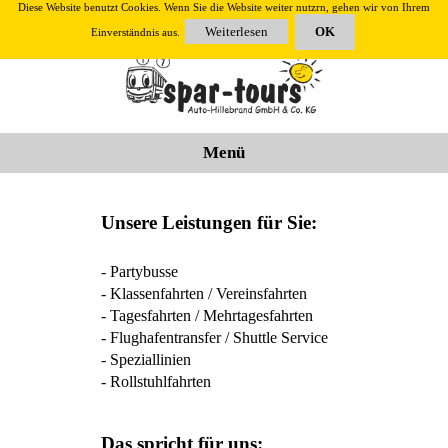
Diese Website benutzt Cookies. Wenn Sie die Website weiter nutzrn, gehen wir von Ihrem
Weiterlesen
OK
Einverständnis aus.
Menü
Unsere Leistungen für Sie:
- Partybusse
- Klassenfahrten / Vereinsfahrten
- Tagesfahrten / Mehrtagesfahrten
- Flughafentransfer / Shuttle Service
- Speziallinien
- Rollstuhlfahrten
Das spricht für uns: